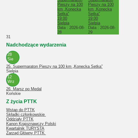
Pieszy na 100
Pieszy na 100
km „Konecka
km „Konecka
Setka”
Setka”
19:00
19:00
Sielpia
Sielpia
Data :
2026-08-
Data :
2026-08-
28
29
31
Nadchodzące wydarzenia
28
Sie
25. Supermaraton Pieszy na 100 km „Konecka Setka”
Sielpia
12
Wrz
26. Marsz po Medal
Końskie
Z życia PTTK
Wstąp do PTTK
Składki członkowskie
Oddziały PTTK
Kanon Krajoznawczy Polski
Kwartalnik TURYSTA
Zarząd Główny PTTK