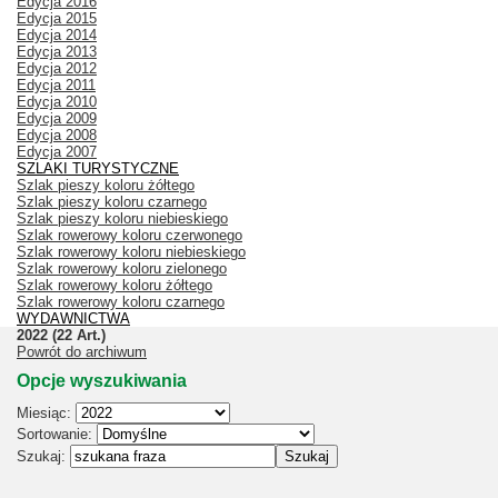
Edycja 2016
Edycja 2015
Edycja 2014
Edycja 2013
Edycja 2012
Edycja 2011
Edycja 2010
Edycja 2009
Edycja 2008
Edycja 2007
SZLAKI TURYSTYCZNE
Szlak pieszy koloru żółtego
Szlak pieszy koloru czarnego
Szlak pieszy koloru niebieskiego
Szlak rowerowy koloru czerwonego
Szlak rowerowy koloru niebieskiego
Szlak rowerowy koloru zielonego
Szlak rowerowy koloru żółtego
Szlak rowerowy koloru czarnego
WYDAWNICTWA
2022
(22 Art.)
Powrót do archiwum
Opcje wyszukiwania
Miesiąc:
Sortowanie:
Szukaj: