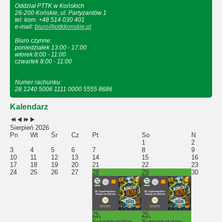
Oddział PTTK w Końskich
26-200 Końskie, ul. Partyzantów 1
tel. kom. +48 514 030 401
e-mail:
biuro@pttkkonskie.pl
Biuro czynne:
poniedziałek 13:00 - 17:00
wtorek 8:00 - 11:00
czwartek 8:00 - 11:00
Numer rachunku:
28 1240 5006 1111 0000 5555 8686
Kalendarz
Sierpień 2026
Pn
Wt
Śr
Cz
Pt
So
N
1
2
3
4
5
6
7
8
9
10
11
12
13
14
15
16
17
18
19
20
21
22
23
24
25
26
27
28
29
30
25.
25.
Supermaraton
Supermaraton