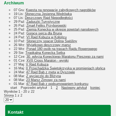
Archiwum
07 Gru:
Kwesta na renowację zabytkowych nagrobków
19 Lis:
Słoneczna Jesienna Wędrówka
07 Lis:
Deszczowy Rajd Niepodległości
29 Paź:
Zaduszki Turystyczne
26 Paź:
Zmarł Feliks Przyborowski
25 Paź:
Ziemia Konecka w okresie powstań narodowych
24 Paź:
Gorące serca dla Bruna
24 Paź:
VI Rajd Kobuza w Kołońcu
10 Paź:
Słoneczny spacer Doliną Świśliny
26 Wrz:
Wyjątkowo deszczowy marsz
22 Wrz:
Ponad 180 osób na trasach Rajdu Rowerowego
29 Sie:
Tropikalna Konecka Setka
12 Cze:
30. edycja Koneckiego Maratonu Pieszego za nami
01 Cze:
XVII Cross Maraton - wyniki
27 Maj:
V Rajd Kobuza
16 Maj:
II Przechadzka Świętokrzyska w promieniach słońca
24 Mar:
47 Rajd Bab z metą w Dyszowie
08 Mar:
Z wycieczki do Bliżyna
08 Mar:
23 Marsz Zimowy za nami
01 Mar:
47 Rajd Bab z podsumowaniem konkursu
start
Poprzedni artykuł
1
2
Następny artykuł
koniec
Wyników 1 - 20 z 22
Strona 1 z 2
Kontakt