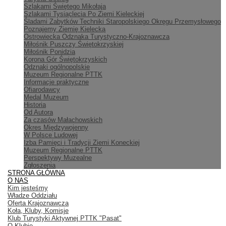
Szlakami Świętego Mikołaja
Szlakami Tysiąclecia Po Ziemi Kieleckiej
Śladami Zabytków Techniki Staropolskiego Okręgu Przemysłowego
Poznajemy Ziemię Kielecką
Ostrowiecka Odznaka Turystyczno-Krajoznawcza
Miłośnik Puszczy Świętokrzyskiej
Miłośnik Ponidzia
Korona Gór Świętokrzyskich
Odznaki ogólnopolskie
Muzeum Regionalne PTTK
Informacje praktyczne
Ofiarodawcy
Medal Muzeum
Historia
Od Autora
Za czasów Małachowskich
Okres Międzywojenny
W Polsce Ludowej
Izba Pamięci i Tradycji Ziemi Koneckiej
Muzeum Regionalne PTTK
Perspektywy Muzealne
Zgłoszenia
STRONA GŁÓWNA
O NAS
Kim jesteśmy
Władze Oddziału
Oferta Krajoznawcza
Koła, Kluby, Komisje
Klub Turystyki Aktywnej PTTK "Pasat"
O Klubie