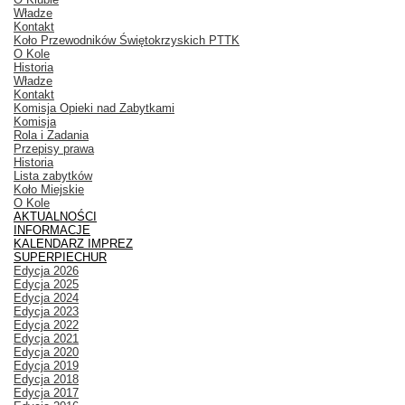
Władze
Kontakt
Koło Przewodników Świętokrzyskich PTTK
O Kole
Historia
Władze
Kontakt
Komisja Opieki nad Zabytkami
Komisja
Rola i Zadania
Przepisy prawa
Historia
Lista zabytków
Koło Miejskie
O Kole
AKTUALNOŚCI
INFORMACJE
KALENDARZ IMPREZ
SUPERPIECHUR
Edycja 2026
Edycja 2025
Edycja 2024
Edycja 2023
Edycja 2022
Edycja 2021
Edycja 2020
Edycja 2019
Edycja 2018
Edycja 2017