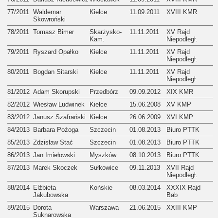
77/2011
Waldemar
Kielce
11.09.2011
XVIII KMR
Skowroński
78/2011
Tomasz Bimer
Skarżysko-
11.11.2011
XV Rajd
Kam.
Niepodległ.
79/2011
Ryszard Opałko
Kielce
11.11.2011
XV Rajd
Niepodległ.
80/2011
Bogdan Sitarski
Kielce
11.11.2011
XV Rajd
Niepodległ.
81/2012
Adam Skorupski
Przedbórz
09.09.2012
XIX KMR
82/2012
Wiesław Ludwinek
Kielce
15.06.2008
XV KMP
83/2012
Janusz Szafrański
Kielce
26.06.2009
XVI KMP
84/2013
Barbara Pożoga
Szczecin
01.08.2013
Biuro PTTK
85/2013
Zdzisław Stać
Szczecin
01.08.2013
Biuro PTTK
86/2013
Jan Imiełowski
Myszków
08.10.2013
Biuro PTTK
87/2013
Marek Skoczek
Sułkowice
09.11.2013
XVII Rajd
Niepodległ.
88/2014
Elżbieta
Końskie
08.03.2014
XXXIX Rajd
Jakubowska
Bab
89/2015
Dorota
Warszawa
21.06.2015
XXIII KMP
Suknarowska