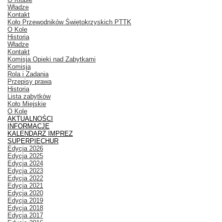
Władze
Kontakt
Koło Przewodników Świętokrzyskich PTTK
O Kole
Historia
Władze
Kontakt
Komisja Opieki nad Zabytkami
Komisja
Rola i Zadania
Przepisy prawa
Historia
Lista zabytków
Koło Miejskie
O Kole
AKTUALNOŚCI
INFORMACJE
KALENDARZ IMPREZ
SUPERPIECHUR
Edycja 2026
Edycja 2025
Edycja 2024
Edycja 2023
Edycja 2022
Edycja 2021
Edycja 2020
Edycja 2019
Edycja 2018
Edycja 2017