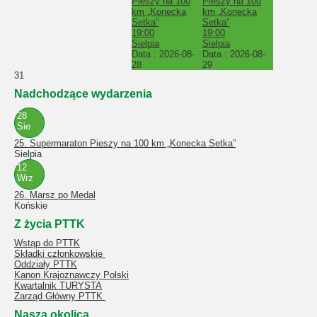
Pieszy na 100
Pieszy na 100
km „Konecka
km „Konecka
Setka”
Setka”
19:00
19:00
Sielpia
Sielpia
Data :
2026-08-
Data :
2026-08-
28
29
31
Nadchodzące wydarzenia
28
Sie
25. Supermaraton Pieszy na 100 km „Konecka Setka”
Sielpia
12
Wrz
26. Marsz po Medal
Końskie
Z życia PTTK
Wstąp do PTTK
Składki członkowskie
Oddziały PTTK
Kanon Krajoznawczy Polski
Kwartalnik TURYSTA
Zarząd Główny PTTK
Nasza okolica