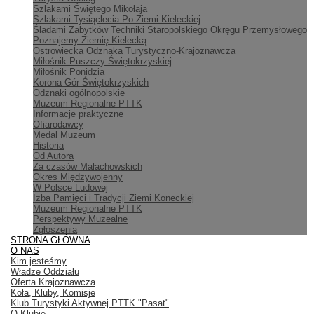
Szlakami Świętego Mikołaja
Szlakami Tysiąclecia Po Ziemi Kieleckiej
Śladami Zabytków Techniki Staropolskiego Okręgu Przemysłowego
Poznajemy Ziemię Kielecką
Ostrowiecka Odznaka Turystyczno-Krajoznawcza
Miłośnik Puszczy Świętokrzyskiej
Miłośnik Ponidzia
Korona Gór Świętokrzyskich
Odznaki ogólnopolskie
Muzeum Regionalne PTTK
Informacje praktyczne
Ofiarodawcy
Medal Muzeum
Historia
Od Autora
Za czasów Małachowskich
Okres Międzywojenny
W Polsce Ludowej
Izba Pamięci i Tradycji Ziemi Koneckiej
Muzeum Regionalne PTTK
Perspektywy Muzealne
Zgłoszenia
STRONA GŁÓWNA
O NAS
Kim jesteśmy
Władze Oddziału
Oferta Krajoznawcza
Koła, Kluby, Komisje
Klub Turystyki Aktywnej PTTK "Pasat"
O Klubie