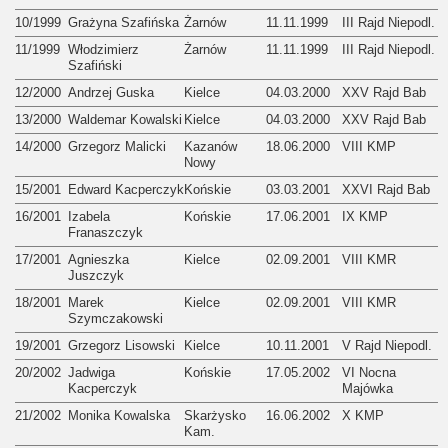
10/1999
Grażyna Szafińska
Żarnów
11.11.1999
III Rajd Niepodl.
11/1999
Włodzimierz
Żarnów
11.11.1999
III Rajd Niepodl.
Szafiński
12/2000
Andrzej Guska
Kielce
04.03.2000
XXV Rajd Bab
13/2000
Waldemar Kowalski
Kielce
04.03.2000
XXV Rajd Bab
14/2000
Grzegorz Malicki
Kazanów
18.06.2000
VIII KMP
Nowy
15/2001
Edward Kacperczyk
Końskie
03.03.2001
XXVI Rajd Bab
16/2001
Izabela
Końskie
17.06.2001
IX KMP
Franaszczyk
17/2001
Agnieszka
Kielce
02.09.2001
VIII KMR
Juszczyk
18/2001
Marek
Kielce
02.09.2001
VIII KMR
Szymczakowski
19/2001
Grzegorz Lisowski
Kielce
10.11.2001
V Rajd Niepodl.
20/2002
Jadwiga
Końskie
17.05.2002
VI Nocna
Kacperczyk
Majówka
21/2002
Monika Kowalska
Skarżysko
16.06.2002
X KMP
Kam.