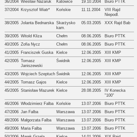
36/2004
Wiesław Nazaruk
Katowice
19.10.2004
Biuro PTTK
37/2004
Krzysztof Wiatr*
Końskie
11.11.2004
VIII Rajd
Niepodl.
38/2005
Jolanta Bednarska
Skarżysko
05.03.2005
XXX Rajd Bab
kam.
39/2005
Witold Kliza
Chełm
08.06.2005
Biuro PTTK
40/2005
Zofia Nycz
Chełm
08.06.2005
Biuro PTTK
41/2005
Franciszek Guska
Kielce
12.06.2005
XIII KMP
42/2005
Tomasz
Świdnik
12.06.2005
XIII KMP
Janiszewski
43/2005
Wojciech Szeptuch
Świdnik
12.06.2005
XIII KMP
44/2005
Tomasz Gajos
Kielce
12.06.2005
XIII KMP
45/2005
Stanisław Mazurek
Kielce
28.08.2005
IV Konecka
"100"
46/2006
Włodzimierz Falba
Końskie
13.07.2006
Biuro PTTK
47/2006
Jan Falba
Warszawa
13.07.2006
Biuro PTTK
48/2006
Małgorzata Falba
Warszawa
13.07.2006
Biuro PTTK
49/2006
Maria Falba
Warszawa
13.07.2006
Biuro PTTK
50/2006
Marek Grzela
Kielce
14.01.2006
XIX Rajd