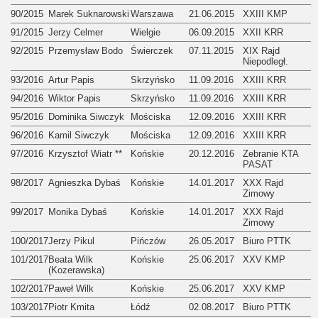
90/2015
Marek Suknarowski
Warszawa
21.06.2015
XXIII KMP
91/2015
Jerzy Celmer
Wielgie
06.09.2015
XXII KRR
92/2015
Przemysław Bodo
Świerczek
07.11.2015
XIX Rajd
Niepodległ.
93/2016
Artur Papis
Skrzyńsko
11.09.2016
XXIII KRR
94/2016
Wiktor Papis
Skrzyńsko
11.09.2016
XXIII KRR
95/2016
Dominika Siwczyk
Mościska
12.09.2016
XXIII KRR
96/2016
Kamil Siwczyk
Mościska
12.09.2016
XXIII KRR
97/2016
Krzysztof Wiatr **
Końskie
20.12.2016
Zebranie KTA
PASAT
98/2017
Agnieszka Dybaś
Końskie
14.01.2017
XXX Rajd
Zimowy
99/2017
Monika Dybaś
Końskie
14.01.2017
XXX Rajd
Zimowy
100/2017
Jerzy Pikul
Pińczów
26.05.2017
Biuro PTTK
101/2017
Beata Wilk
Końskie
25.06.2017
XXV KMP
(Kozerawska)
102/2017
Paweł Wilk
Końskie
25.06.2017
XXV KMP
103/2017
Piotr Kmita
Łódź
02.08.2017
Biuro PTTK