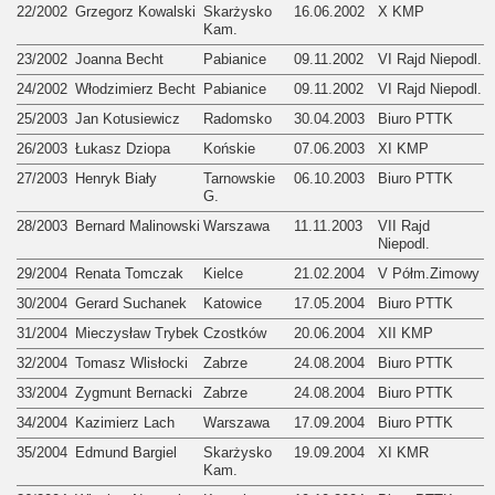
22/2002
Grzegorz Kowalski
Skarżysko
16.06.2002
X KMP
Kam.
23/2002
Joanna Becht
Pabianice
09.11.2002
VI Rajd Niepodl.
24/2002
Włodzimierz Becht
Pabianice
09.11.2002
VI Rajd Niepodl.
25/2003
Jan Kotusiewicz
Radomsko
30.04.2003
Biuro PTTK
26/2003
Łukasz Dziopa
Końskie
07.06.2003
XI KMP
27/2003
Henryk Biały
Tarnowskie
06.10.2003
Biuro PTTK
G.
28/2003
Bernard Malinowski
Warszawa
11.11.2003
VII Rajd
Niepodl.
29/2004
Renata Tomczak
Kielce
21.02.2004
V Półm.Zimowy
30/2004
Gerard Suchanek
Katowice
17.05.2004
Biuro PTTK
31/2004
Mieczysław Trybek
Czostków
20.06.2004
XII KMP
32/2004
Tomasz Wlisłocki
Zabrze
24.08.2004
Biuro PTTK
33/2004
Zygmunt Bernacki
Zabrze
24.08.2004
Biuro PTTK
34/2004
Kazimierz Lach
Warszawa
17.09.2004
Biuro PTTK
35/2004
Edmund Bargiel
Skarżysko
19.09.2004
XI KMR
Kam.