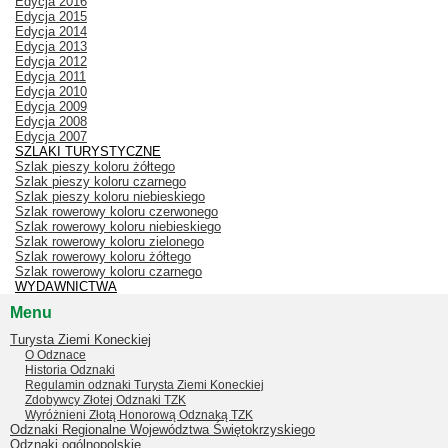
Edycja 2016
Edycja 2015
Edycja 2014
Edycja 2013
Edycja 2012
Edycja 2011
Edycja 2010
Edycja 2009
Edycja 2008
Edycja 2007
SZLAKI TURYSTYCZNE
Szlak pieszy koloru żółtego
Szlak pieszy koloru czarnego
Szlak pieszy koloru niebieskiego
Szlak rowerowy koloru czerwonego
Szlak rowerowy koloru niebieskiego
Szlak rowerowy koloru zielonego
Szlak rowerowy koloru żółtego
Szlak rowerowy koloru czarnego
WYDAWNICTWA
Menu
Turysta Ziemi Koneckiej
O Odznace
Historia Odznaki
Regulamin odznaki Turysta Ziemi Koneckiej
Zdobywcy Złotej Odznaki TZK
Wyróżnieni Złotą Honorową Odznaką TZK
Odznaki Regionalne Województwa Świętokrzyskiego
Odznaki ogólnopolskie