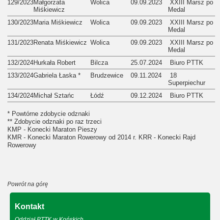
129/2023
Małgorzata
Wolica
09.09.2023
XXIII Marsz po
Miśkiewicz
Medal
130/2023
Maria Miśkiewicz
Wolica
09.09.2023
XXIII Marsz po
Medal
131/2023
Renata Miśkiewicz
Wolica
09.09.2023
XXIII Marsz po
Medal
132/2024
Hurkała Robert
Bilcza
25.07.2024
Biuro PTTK
133/2024
Gabriela Łaska *
Brudzewice
09.11.2024
18
Superpiechur
134/2024
Michał Sztańc
Łódź
09.12.2024
Biuro PTTK
* Powtórne zdobycie odznaki
** Zdobycie odznaki po raz trzeci
KMP - Konecki Maraton Pieszy
KMR - Konecki Maraton Rowerowy od 2014 r. KRR - Konecki Rajd
Rowerowy
Powrót na górę
Kontakt
Oddział PTTK w Końskich