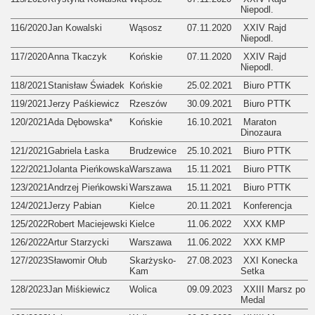
Niepodl.
116/2020
Jan Kowalski
Wąsosz
07.11.2020
XXIV Rajd
Niepodl.
117/2020
Anna Tkaczyk
Końskie
07.11.2020
XXIV Rajd
Niepodl.
118/2021
Stanisław Świadek
Końskie
25.02.2021
Biuro PTTK
119/2021
Jerzy Paśkiewicz
Rzeszów
30.09.2021
Biuro PTTK
120/2021
Ada Dębowska*
Końskie
16.10.2021
Maraton
Dinozaura
121/2021
Gabriela Łaska
Brudzewice
25.10.2021
Biuro PTTK
122/2021
Jolanta Pieńkowska
Warszawa
15.11.2021
Biuro PTTK
123/2021
Andrzej Pieńkowski
Warszawa
15.11.2021
Biuro PTTK
124/2021
Jerzy Pabian
Kielce
20.11.2021
Konferencja
125/2022
Robert Maciejewski
Kielce
11.06.2022
XXX KMP
126/2022
Artur Starzycki
Warszawa
11.06.2022
XXX KMP
127/2023
Sławomir Ołub
Skarżysko-
27.08.2023
XXI Konecka
Kam
Setka
128/2023
Jan Miśkiewicz
Wolica
09.09.2023
XXIII Marsz po
Medal