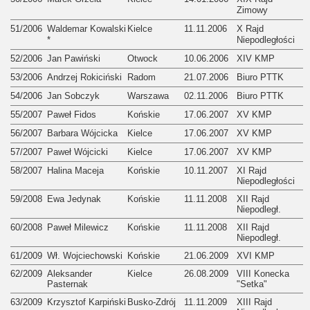
Zimowy
51/2006
Waldemar Kowalski
Kielce
11.11.2006
X Rajd
*
Niepodległości
52/2006
Jan Pawiński
Otwock
10.06.2006
XIV KMP
53/2006
Andrzej Rokiciński
Radom
21.07.2006
Biuro PTTK
54/2006
Jan Sobczyk
Warszawa
02.11.2006
Biuro PTTK
55/2007
Paweł Fidos
Końskie
17.06.2007
XV KMP
56/2007
Barbara Wójcicka
Kielce
17.06.2007
XV KMP
57/2007
Paweł Wójcicki
Kielce
17.06.2007
XV KMP
58/2007
Halina Maceja
Końskie
10.11.2007
XI Rajd
Niepodległości
59/2008
Ewa Jedynak
Końskie
11.11.2008
XII Rajd
Niepodległ.
60/2008
Paweł Milewicz
Końskie
11.11.2008
XII Rajd
Niepodległ.
61/2009
Wł. Wojciechowski
Końskie
21.06.2009
XVI KMP
62/2009
Aleksander
Kielce
26.08.2009
VIII Konecka
Pasternak
"Setka"
63/2009
Krzysztof Karpiński
Busko-Zdrój
11.11.2009
XIII Rajd