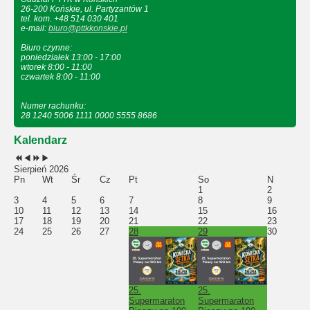
26-200 Końskie, ul. Partyzantów 1
tel. kom. +48 514 030 401
e-mail:
biuro@pttkkonskie.pl
Biuro czynne:
poniedziałek 13:00 - 17:00
wtorek 8:00 - 11:00
czwartek 8:00 - 11:00
Numer rachunku:
28 1240 5006 1111 0000 5555 8686
Kalendarz
Sierpień 2026
Pn
Wt
Śr
Cz
Pt
So
N
1
2
3
4
5
6
7
8
9
10
11
12
13
14
15
16
17
18
19
20
21
22
23
24
25
26
27
28
29
30
25.
25.
Supermaraton
Supermaraton