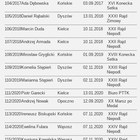
104/2017
Ada Dębowska
Końskie
03.09.2017
XVI Konecka
Setka
105/2018
Daniel Rąbalski
Dyszów
13.01.2018
XXXI Rajd
Zimowy
106/2018
Marcin Duda
Kielce
10.11.2018
XXII Rajd
Niepodl.
107/2018
Andrzej Armada
Kielce
10.11.2018
XXII Rajd
Niepodl.
108/2019
Mirosław Gryglicki
Końskie
01.09.2019
XVIII Konecka
Setka
109/2019
Kornelia Stępień
Dyszów
02.11.2019
XXIII Rajd
Niepodl.
110/2019
Marianna Stępień
Dyszów
02.11.2019
XXIII Rajd
Niepodl.
111/2020
Piotr Garecki
Kielce
13.01.2020
Biuro PTTK
112/2020
Andrzej Nowak
Opoczno
12.09.2020
XX Marsz po
Medal
113/2020
Ireneusz Biskupski
Końskie
07.11.2020
XXIV Rajd
Niepodl.
114/2020
Ewelina Fulara
Wąsosz
07.11.2020
XXIV Rajd
Niepodl.
115/2020
Krystyna Kowalska
Wąsosz
07.11.2020
XXIV Rajd