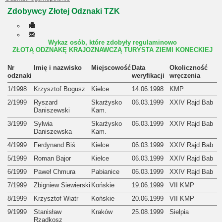
Zdobywcy Złotej Odznaki TZK
Wykaz osób, które zdobyły regulaminowo
ZŁOTĄ ODZNAKĘ KRAJOZNAWCZĄ TURYSTA ZIEMI KONECKIEJ
Nr
Imię i nazwisko
Miejscowość
Data
Okoliczność
odznaki
weryfikacji
wręczenia
1/1998
Krzysztof Bogusz
Kielce
14.06.1998
KMP
2/1999
Ryszard
Skarżysko
06.03.1999
XXIV Rajd Bab
Daniszewski
Kam.
3/1999
Sylwia
Skarżysko
06.03.1999
XXIV Rajd Bab
Daniszewska
Kam.
4/1999
Ferdynand Biś
Kielce
06.03.1999
XXIV Rajd Bab
5/1999
Roman Bajor
Kielce
06.03.1999
XXIV Rajd Bab
6/1999
Paweł Chmura
Pabianice
06.03.1999
XXIV Rajd Bab
7/1999
Zbigniew Siewierski
Końskie
19.06.1999
VII KMP
8/1999
Krzysztof Wiatr
Końskie
20.06.1999
VII KMP
9/1999
Stanisław
Kraków
25.08.1999
Sielpia
Rzadkosz