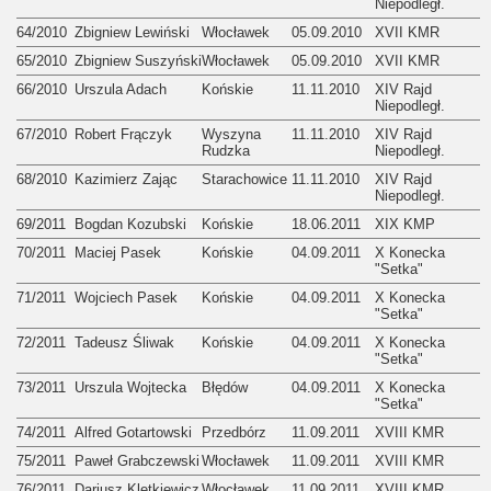
Niepodległ.
64/2010
Zbigniew Lewiński
Włocławek
05.09.2010
XVII KMR
65/2010
Zbigniew Suszyński
Włocławek
05.09.2010
XVII KMR
66/2010
Urszula Adach
Końskie
11.11.2010
XIV Rajd
Niepodległ.
67/2010
Robert Frączyk
Wyszyna
11.11.2010
XIV Rajd
Rudzka
Niepodległ.
68/2010
Kazimierz Zając
Starachowice
11.11.2010
XIV Rajd
Niepodległ.
69/2011
Bogdan Kozubski
Końskie
18.06.2011
XIX KMP
70/2011
Maciej Pasek
Końskie
04.09.2011
X Konecka
"Setka"
71/2011
Wojciech Pasek
Końskie
04.09.2011
X Konecka
"Setka"
72/2011
Tadeusz Śliwak
Końskie
04.09.2011
X Konecka
"Setka"
73/2011
Urszula Wojtecka
Błędów
04.09.2011
X Konecka
"Setka"
74/2011
Alfred Gotartowski
Przedbórz
11.09.2011
XVIII KMR
75/2011
Paweł Grabczewski
Włocławek
11.09.2011
XVIII KMR
76/2011
Dariusz Kletkiewicz
Włocławek
11.09.2011
XVIII KMR