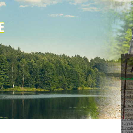
Histor
Kalend
Władz
Spraw
Sylwet
Odznak
Turyst
O Odz
Histor
Regula
Zdobyw
Wyróżn
Odznak
Wędrow
Turyst
Turyst
Turyst
Turyst