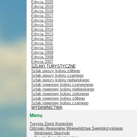
Edycja 2020
Edycja 2019
Edycja 2018
Edycja 2017
Edycja 2016
Edycja 2015
Edycja 2014
Edycja 2013
Edycja 2012
Edycja 2011
Edycja 2010
Edycja 2009
Edycja 2008
Edycja 2007
SZLAKI TURYSTYCZNE
Szlak pieszy koloru żółtego
Szlak pieszy koloru czarnego
Szlak pieszy koloru niebieskiego
Szlak rowerowy koloru czerwonego
Szlak rowerowy koloru niebieskiego
Szlak rowerowy koloru zielonego
Szlak rowerowy koloru żółtego
Szlak rowerowy koloru czarnego
WYDAWNICTWA
Menu
Turysta Ziemi Koneckiej
Odznaki Regionalne Województwa Świętokrzyskiego
Wędrowiec Skarżyski