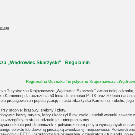
owego
za „Wędrowiec Skarżyski” - Regulamin
Regionalna Odznaka Turystyczno-Krajoznawcza „Wędrowi
ka Turystyczno-Krajoznawcza „Wędrowiec Skarżyski” zwana dalej odznaką, 
-Kamiennej dla uczczenia 50-lecia działalności PTTK oraz 80-lecia nadania
lu propagowanie i popularyzację miasta Skarżyska-Kamiennej i okolic, jego 
rzy stopnie: brązowy, srebrny i złoty.
bywać każdy turysta, który ukończył 8 rok życia i spełnił warunki zawarte w
poszczególnych stopni odznaki jest nieograniczony.
ycia odznaki jest dzienniczek z potwierdzeniem pobytu wymaganych do zwi
anego obiektu lub dowolną pieczątką zwiedzanej miejscowości. Potwierdzen
przewodnicy PTTK, instruktorzy krajoznawstwa, organizatorzy turystyki, opi