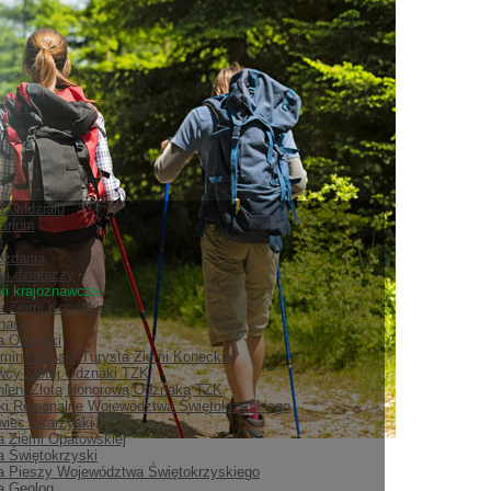
ia Oddziału
arium
e
ozdania
ki działaczy
i krajoznawcze
a Ziemi Koneckiej
nace
ia Odznaki
min odznaki Turysta Ziemi Koneckiej
cy Złotej Odznaki TZK
ieni Złotą Honorową Odznaką TZK
i Regionalne Województwa Świętokrzyskiego
iec Skarżyski
a Ziemi Opatowskiej
a Świętokrzyski
a Pieszy Województwa Świętokrzyskiego
a Geolog