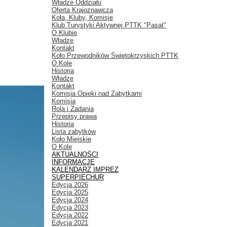
Władze Oddziału
Oferta Krajoznawcza
Koła, Kluby, Komisje
Klub Turystyki Aktywnej PTTK "Pasat"
O Klubie
Władze
Kontakt
Koło Przewodników Świętokrzyskich PTTK
O Kole
Historia
Władze
Kontakt
Komisja Opieki nad Zabytkami
Komisja
Rola i Zadania
Przepisy prawa
Historia
Lista zabytków
Koło Miejskie
O Kole
AKTUALNOŚCI
INFORMACJE
KALENDARZ IMPREZ
SUPERPIECHUR
Edycja 2026
Edycja 2025
Edycja 2024
Edycja 2023
Edycja 2022
Edycja 2021