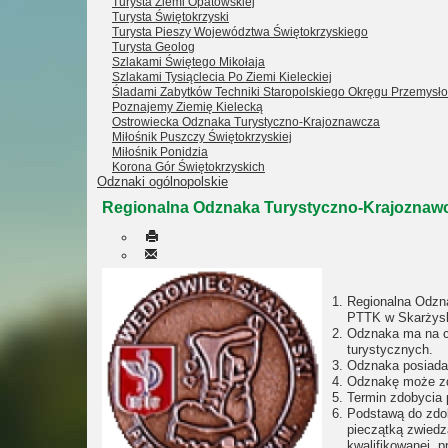
Turysta Ziemi Opatowskiej
Turysta Świętokrzyski
Turysta Pieszy Województwa Świętokrzyskiego
Turysta Geolog
Szlakami Świętego Mikołaja
Szlakami Tysiąclecia Po Ziemi Kieleckiej
Śladami Zabytków Techniki Staropolskiego Okręgu Przemysł
Poznajemy Ziemię Kielecką
Ostrowiecka Odznaka Turystyczno-Krajoznawcza
Miłośnik Puszczy Świętokrzyskiej
Miłośnik Ponidzia
Korona Gór Świętokrzyskich
Odznaki ogólnopolskie
Regionalna Odznaka Turystyczno-Krajoznawc
Regionalna Odzna
PTTK w Skarżysku
Odznaka ma na ce
turystycznych.
Odznaka posiada t
Odznakę może zdo
Termin zdobycia 
Podstawą do zdob
pieczątką zwiedz
kwalifikowanej, 