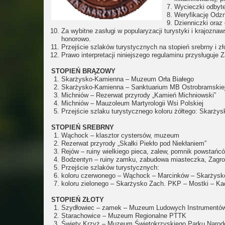
Wycieczki odbyte
Weryfikację Odzn
Dzienniczki oraz
Za wybitne zasługi w popularyzacji turystyki i krajo
honorowo.
Przejście szlaków turystycznych na stopień srebrny i
Prawo interpretacji niniejszego regulaminu przysługuj
STOPIEŃ BRĄZOWY
Skarżysko-Kamienna – Muzeum Orła Białego
Skarżysko-Kamienna – Sanktuarium MB Ostrobramskie
Michniów – Rezerwat przyrody „Kamień Michniowski”
Michniów – Mauzoleum Martyrologii Wsi Polskiej
Przejście szlaku turystycznego koloru żółtego: Skarż
STOPIEŃ SREBRNY
Wąchock – klasztor cystersów, muzeum
Rezerwat przyrody „Skałki Piekło pod Niekłaniem”
Rejów – ruiny wielkiego pieca, zalew, pomnik powstańc
Bodzentyn – ruiny zamku, zabudowa miasteczka, Zagr
Przejście szlaków turystycznych:
koloru czerwonego – Wąchock – Marcinków – Skarżysk
koloru zielonego – Skarżysko Zach. PKP – Mostki – K
STOPIEŃ ZŁOTY
Szydłowiec – zamek – Muzeum Ludowych Instrumentó
Starachowice – Muzeum Regionalne PTTK
Święty Krzyż – Muzeum Świętokrzyskiego Parku Naro