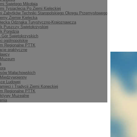
mi Świętego Mikołaja
mi Tysiąclecia Po Ziemi Kieleckiej
i Zabytków Techniki Staropolskiego Okręgu Przemysłowego
emy Ziemię Kielecką
iecka Odznaka Turystyczno-Krajoznawcza
ik Puszczy Świętokrzyskiej
ik Ponidzia
 Gór Świętokrzyskich
i ogólnopolskie
m Regionalne PTTK
acje praktyczne
dawcy
 Muzeum
a
ora
asów Małachowskich
 Międzywojenny
sce Ludowej
amięci i Tradycji Ziemi Koneckiej
m Regionalne PTTK
ektywy Muzealne
enia