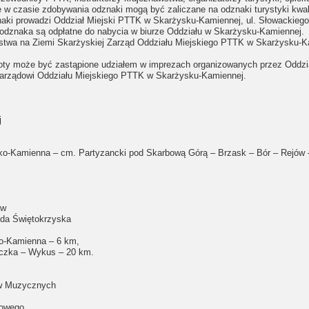
 w czasie zdobywania odznaki mogą być zaliczane na odznaki turystyki kwal
aki prowadzi Oddział Miejski PTTK w Skarżysku-Kamiennej, ul. Słowackiego 2
 odznaka są odpłatne do nabycia w biurze Oddziału w Skarżysku-Kamiennej.
znawstwa na Ziemi Skarżyskiej Zarząd Oddziału Miejskiego PTTK w Skarżysku
 złoty może być zastąpione udziałem w imprezach organizowanych przez Odd
e Zarządowi Oddziału Miejskiego PTTK w Skarżysku-Kamiennej.
j
ysko-Kamienna – cm. Partyzancki pod Skarbową Górą – Brzask – Bór – Rejó
ów
oda Świętokrzyska
o-Kamienna – 6 km,
aczka – Wykus – 20 km.
w Muzycznych
dowego