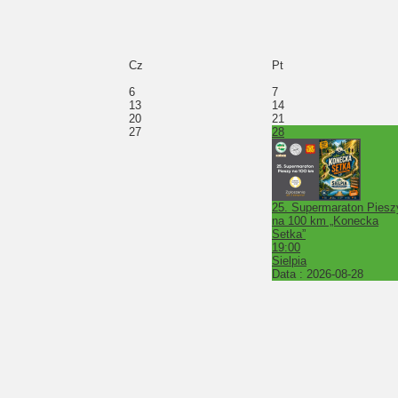
Cz
Pt
6
7
13
14
20
21
27
28
25. Supermaraton Piesz
na 100 km „Konecka
Setka”
19:00
Sielpia
Data :
2026-08-28