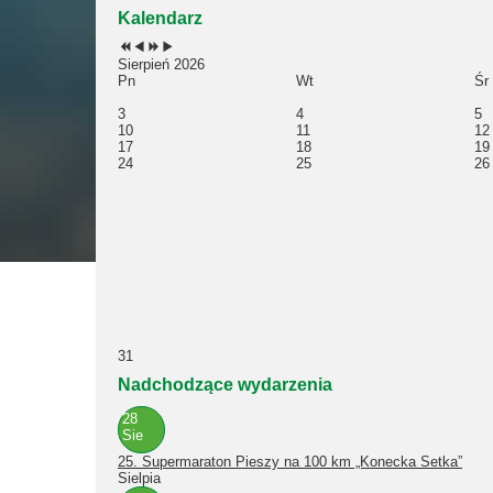
Kalendarz
Sierpień 2026
Pn
Wt
Śr
3
4
5
10
11
12
17
18
19
24
25
26
31
Nadchodzące wydarzenia
28
Sie
25. Supermaraton Pieszy na 100 km „Konecka Setka”
Sielpia