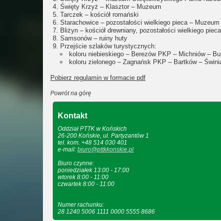
Święty Krzyż – Klasztor – Muzeum
Tarczek – kościół romański
Starachowice – pozostałości wielkiego pieca – Muzeum
Bliżyn – kościół drewniany, pozostałości wielkiego pieca
Samsonów – ruiny huty
Przejście szlaków turystycznych:
koloru niebieskiego – Berezów PKP – Michniów – B
koloru zielonego – Zagnańsk PKP – Bartków – Świnia
Pobierz regulamin w formacie pdf
Powrót na górę
Kontakt
Oddział PTTK w Końskich
26-200 Końskie, ul. Partyzantów 1
tel. kom. +48 514 030 401
e-mail:
biuro@pttkkonskie.pl
Biuro czynne:
poniedziałek 13:00 - 17:00
wtorek 8:00 - 11:00
czwartek 8:00 - 11:00
Numer rachunku:
28 1240 5006 1111 0000 5555 8686