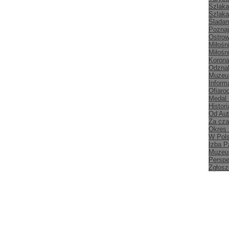
Szlaka
Szlaka
Śladam
Poznaj
Ostrow
Miłośn
Miłośn
Korona
Odznak
Muzeu
Inform
Ofiaro
Medal
Histori
Od Aut
Za cz
Okres
W Pol
Izba P
Muzeu
Persp
Zgłosz