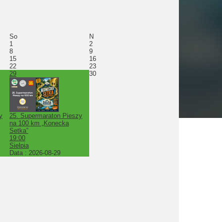
So
N
1
2
8
9
15
16
22
23
29
30
y
25. Supermaraton Pieszy
na 100 km „Konecka
Setka”
19:00
Sielpia
Data :
2026-08-29