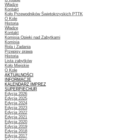
Władze
Kontakt
Koło Przewodników Świętokrzyskich PTTK
O Kole
Historia
Władze
Kontakt
Komisja Opieki nad Zabytkami
Komisja
Rola i Zadania
Przepisy prawa
Historia
Lista zabytków
Koło Miejskie
O Kole
AKTUALNOŚCI
INFORMACJE
KALENDARZ IMPREZ
SUPERPIECHUR
Edycja 2026
Edycja 2025
Edycja 2024
Edycja 2023
Edycja 2022
Edycja 2021
Edycja 2020
Edycja 2019
Edycja 2018
Edycja 2017