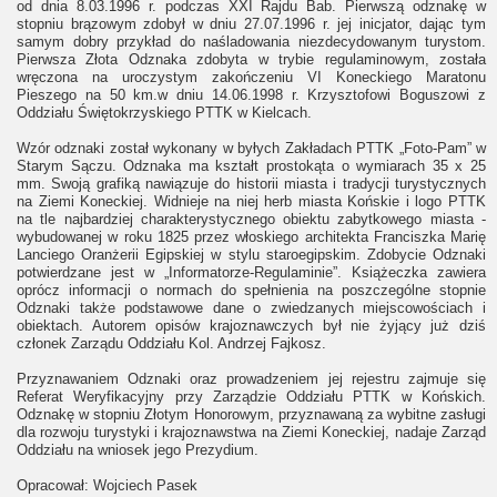
od dnia 8.03.1996 r. podczas XXI Rajdu Bab. Pierwszą odznakę w
stopniu brązowym zdobył w dniu 27.07.1996 r. jej inicjator, dając tym
samym dobry przykład do naśladowania niezdecydowanym turystom.
Pierwsza Złota Odznaka zdobyta w trybie regulaminowym, została
wręczona na uroczystym zakończeniu VI Koneckiego Maratonu
Pieszego na 50 km.w dniu 14.06.1998 r. Krzysztofowi Boguszowi z
Oddziału Świętokrzyskiego PTTK w Kielcach.
Wzór odznaki został wykonany w byłych Zakładach PTTK „Foto-Pam” w
Starym Sączu. Odznaka ma kształt prostokąta o wymiarach 35 x 25
mm. Swoją grafiką nawiązuje do historii miasta i tradycji turystycznych
na Ziemi Koneckiej. Widnieje na niej herb miasta Końskie i logo PTTK
na tle najbardziej charakterystycznego obiektu zabytkowego miasta -
wybudowanej w roku 1825 przez włoskiego architekta Franciszka Marię
Lanciego Oranżerii Egipskiej w stylu staroegipskim. Zdobycie Odznaki
potwierdzane jest w „Informatorze-Regulaminie”. Książeczka zawiera
oprócz informacji o normach do spełnienia na poszczególne stopnie
Odznaki także podstawowe dane o zwiedzanych miejscowościach i
obiektach. Autorem opisów krajoznawczych był nie żyjący już dziś
członek Zarządu Oddziału Kol. Andrzej Fajkosz.
Przyznawaniem Odznaki oraz prowadzeniem jej rejestru zajmuje się
Referat Weryfikacyjny przy Zarządzie Oddziału PTTK w Końskich.
Odznakę w stopniu Złotym Honorowym, przyznawaną za wybitne zasługi
dla rozwoju turystyki i krajoznawstwa na Ziemi Koneckiej, nadaje Zarząd
Oddziału na wniosek jego Prezydium.
Opracował: Wojciech Pasek