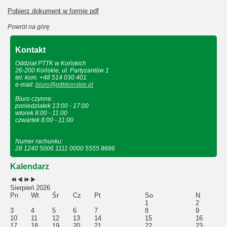
Pobierz dokument w formie pdf
Powrót na górę
Kontakt
Oddział PTTK w Końskich
26-200 Końskie, ul. Partyzantów 1
tel. kom. +48 514 030 401
e-mail:
biuro@pttkkonskie.pl
Biuro czynne:
poniedziałek 13:00 - 17:00
wtorek 8:00 - 11:00
czwartek 8:00 - 11:00
Numer rachunku:
28 1240 5006 1111 0000 5555 8686
Kalendarz
Sierpień 2026
Pn
Wt
Śr
Cz
Pt
So
N
1
2
3
4
5
6
7
8
9
10
11
12
13
14
15
16
17
18
19
20
21
22
23