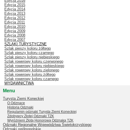
Edycja 2016
Edycja 2015
Edycja 2014
Edycja 2013
Edycja 2012
Edycja 2011
Edycja 2010
Edycja 2009
Edycja 2008
Edycja 2007
SZLAKI TURYSTYCZNE
Szlak pieszy koloru żółtego
Szlak pieszy koloru czarnego
Szlak pieszy koloru niebieskiego
Szlak rowerowy koloru czerwonego
Szlak rowerowy koloru niebieskiego
Szlak rowerowy koloru zielonego
Szlak rowerowy koloru żółtego
Szlak rowerowy koloru czarnego
WYDAWNICTWA
Menu
Turysta Ziemi Koneckiej
O Odznace
Historia Odznaki
Regulamin odznaki Turysta Ziemi Koneckiej
Zdobywcy Złotej Odznaki TZK
Wyróżnieni Złotą Honorową Odznaką TZK
Odznaki Regionalne Województwa Świętokrzyskiego
Odznaki ogólnopolskie