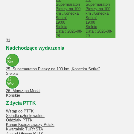
Supermaraton
Supermaraton
Pieszy na 100
Pieszy na 100
km „Konecka
km „Konecka
Setka”
Setka”
19:00
19:00
Sielpia
Sielpia
Data :
2026-08-
Data :
2026-08-
28
29
31
Nadchodzące wydarzenia
28
Sie
25. Supermaraton Pieszy na 100 km „Konecka Setka”
Sielpia
12
Wrz
26. Marsz po Medal
Końskie
Z życia PTTK
Wstąp do PTTK
Składki członkowskie
Oddziały PTTK
Kanon Krajoznawczy Polski
Kwartalnik TURYSTA
Zarząd Główny PTTK