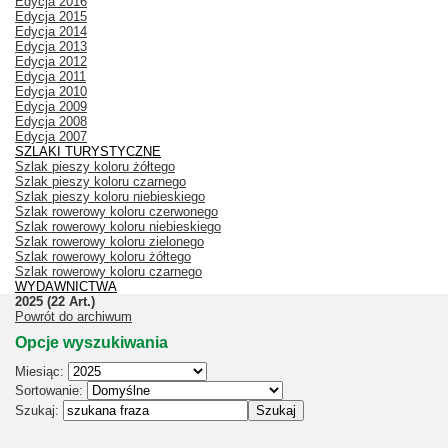
Edycja 2016
Edycja 2015
Edycja 2014
Edycja 2013
Edycja 2012
Edycja 2011
Edycja 2010
Edycja 2009
Edycja 2008
Edycja 2007
SZLAKI TURYSTYCZNE
Szlak pieszy koloru żółtego
Szlak pieszy koloru czarnego
Szlak pieszy koloru niebieskiego
Szlak rowerowy koloru czerwonego
Szlak rowerowy koloru niebieskiego
Szlak rowerowy koloru zielonego
Szlak rowerowy koloru żółtego
Szlak rowerowy koloru czarnego
WYDAWNICTWA
2025
(22 Art.)
Powrót do archiwum
Opcje wyszukiwania
Miesiąc:
Sortowanie:
Szukaj: