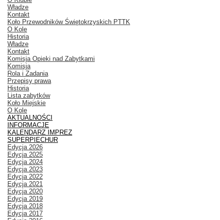
Władze
Kontakt
Koło Przewodników Świętokrzyskich PTTK
O Kole
Historia
Władze
Kontakt
Komisja Opieki nad Zabytkami
Komisja
Rola i Zadania
Przepisy prawa
Historia
Lista zabytków
Koło Miejskie
O Kole
AKTUALNOŚCI
INFORMACJE
KALENDARZ IMPREZ
SUPERPIECHUR
Edycja 2026
Edycja 2025
Edycja 2024
Edycja 2023
Edycja 2022
Edycja 2021
Edycja 2020
Edycja 2019
Edycja 2018
Edycja 2017