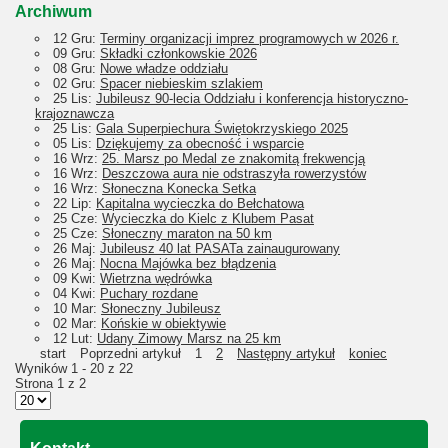
Archiwum
12 Gru:
Terminy organizacji imprez programowych w 2026 r.
09 Gru:
Składki członkowskie 2026
08 Gru:
Nowe władze oddziału
02 Gru:
Spacer niebieskim szlakiem
25 Lis:
Jubileusz 90-lecia Oddziału i konferencja historyczno-
krajoznawcza
25 Lis:
Gala Superpiechura Świętokrzyskiego 2025
05 Lis:
Dziękujemy za obecność i wsparcie
16 Wrz:
25. Marsz po Medal ze znakomitą frekwencją
16 Wrz:
Deszczowa aura nie odstraszyła rowerzystów
16 Wrz:
Słoneczna Konecka Setka
22 Lip:
Kapitalna wycieczka do Bełchatowa
25 Cze:
Wycieczka do Kielc z Klubem Pasat
25 Cze:
Słoneczny maraton na 50 km
26 Maj:
Jubileusz 40 lat PASATa zainaugurowany
26 Maj:
Nocna Majówka bez błądzenia
09 Kwi:
Wietrzna wędrówka
04 Kwi:
Puchary rozdane
10 Mar:
Słoneczny Jubileusz
02 Mar:
Końskie w obiektywie
12 Lut:
Udany Zimowy Marsz na 25 km
start
Poprzedni artykuł
1
2
Następny artykuł
koniec
Wyników 1 - 20 z 22
Strona 1 z 2