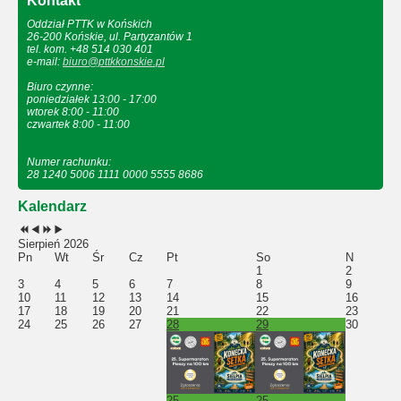
Kontakt
Oddział PTTK w Końskich
26-200 Końskie, ul. Partyzantów 1
tel. kom. +48 514 030 401
e-mail:
biuro@pttkkonskie.pl
Biuro czynne:
poniedziałek 13:00 - 17:00
wtorek 8:00 - 11:00
czwartek 8:00 - 11:00
Numer rachunku:
28 1240 5006 1111 0000 5555 8686
Kalendarz
Sierpień 2026
Pn
Wt
Śr
Cz
Pt
So
N
1
2
3
4
5
6
7
8
9
10
11
12
13
14
15
16
17
18
19
20
21
22
23
24
25
26
27
28
29
30
25.
25.