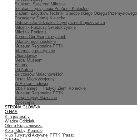
Szlakami Świętego Mikołaja
Szlakami Tysiąclecia Po Ziemi Kieleckiej
Śladami Zabytków Techniki Staropolskiego Okręgu Przemysłowego
Poznajemy Ziemię Kielecką
Ostrowiecka Odznaka Turystyczno-Krajoznawcza
Miłośnik Puszczy Świętokrzyskiej
Miłośnik Ponidzia
Korona Gór Świętokrzyskich
Odznaki ogólnopolskie
Muzeum Regionalne PTTK
Informacje praktyczne
Ofiarodawcy
Medal Muzeum
Historia
Od Autora
Za czasów Małachowskich
Okres Międzywojenny
W Polsce Ludowej
Izba Pamięci i Tradycji Ziemi Koneckiej
Muzeum Regionalne PTTK
Perspektywy Muzealne
Zgłoszenia
STRONA GŁÓWNA
O NAS
Kim jesteśmy
Władze Oddziału
Oferta Krajoznawcza
Koła, Kluby, Komisje
Klub Turystyki Aktywnej PTTK "Pasat"
O Klubie