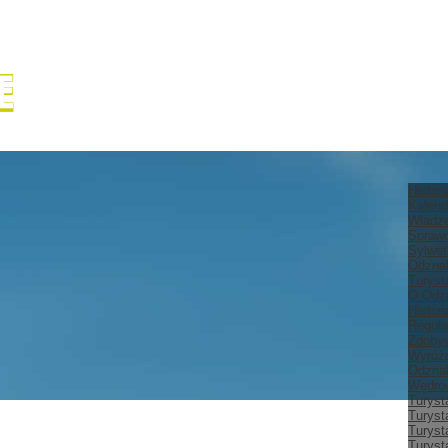
Histor
Kalend
Władz
Spraw
Sylwet
Odznak
Turyst
O Odz
Histor
Regula
Zdobyw
Wyróżn
Odznak
Wędrow
Turyst
Turyst
Turyst
Turyst