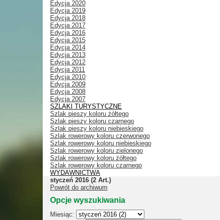
Edycja 2020
Edycja 2019
Edycja 2018
Edycja 2017
Edycja 2016
Edycja 2015
Edycja 2014
Edycja 2013
Edycja 2012
Edycja 2011
Edycja 2010
Edycja 2009
Edycja 2008
Edycja 2007
SZLAKI TURYSTYCZNE
Szlak pieszy koloru żółtego
Szlak pieszy koloru czarnego
Szlak pieszy koloru niebieskiego
Szlak rowerowy koloru czerwonego
Szlak rowerowy koloru niebieskiego
Szlak rowerowy koloru zielonego
Szlak rowerowy koloru żółtego
Szlak rowerowy koloru czarnego
WYDAWNICTWA
styczeń 2016
(2 Art.)
Powrót do archiwum
Opcje wyszukiwania
Miesiąc: