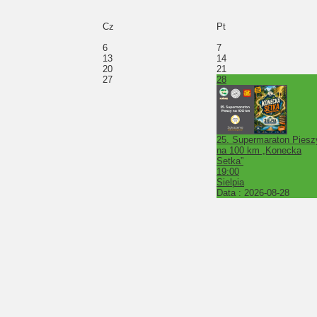
Cz
Pt
6
7
13
14
20
21
27
28
25. Supermaraton Piesz
na 100 km „Konecka
Setka”
19:00
Sielpia
Data :
2026-08-28