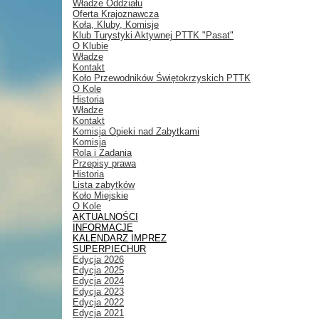
Władze Oddziału
Oferta Krajoznawcza
Koła, Kluby, Komisje
Klub Turystyki Aktywnej PTTK "Pasat"
O Klubie
Władze
Kontakt
Koło Przewodników Świętokrzyskich PTTK
O Kole
Historia
Władze
Kontakt
Komisja Opieki nad Zabytkami
Komisja
Rola i Zadania
Przepisy prawa
Historia
Lista zabytków
Koło Miejskie
O Kole
AKTUALNOŚCI
INFORMACJE
KALENDARZ IMPREZ
SUPERPIECHUR
Edycja 2026
Edycja 2025
Edycja 2024
Edycja 2023
Edycja 2022
Edycja 2021