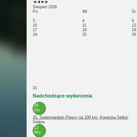
Sierpień 2026
Pn
Wt
Śr
3
4
5
10
11
12
17
18
19
24
25
26
31
Nadchodzące wydarzenia
28
Sie
25. Supermaraton Pieszy na 100 km „Konecka Setka”
Sielpia
12
Wrz