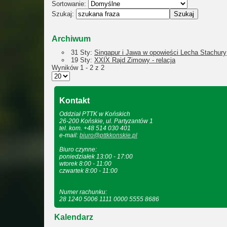
Sortowanie:
Szukaj:
Archiwum
31 Sty:
Singapur i Jawa w opowieści Lecha Stachury
19 Sty:
XXIX Rajd Zimowy - relacja
Wyników 1 - 2 z 2
Kontakt
Oddział PTTK w Końskich
26-200 Końskie, ul. Partyzantów 1
tel. kom. +48 514 030 401
e-mail:
biuro@pttkkonskie.pl
Biuro czynne:
poniedziałek 13:00 - 17:00
wtorek 8:00 - 11:00
czwartek 8:00 - 11:00
Numer rachunku:
28 1240 5006 1111 0000 5555 8686
Kalendarz