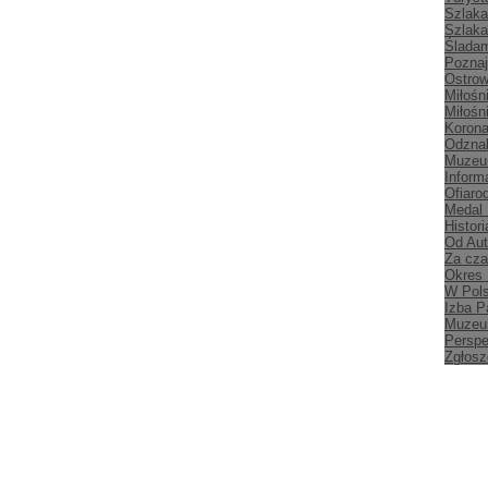
Szlaka
Szlaka
Śladam
Poznaj
Ostrow
Miłośn
Miłośn
Korona
Odznak
Muzeu
Inform
Ofiaro
Medal
Histori
Od Aut
Za cz
Okres
W Pol
Izba P
Muzeu
Persp
Zgłosz