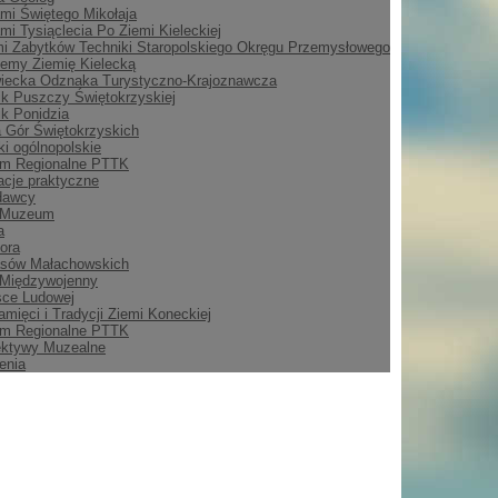
mi Świętego Mikołaja
mi Tysiąclecia Po Ziemi Kieleckiej
i Zabytków Techniki Staropolskiego Okręgu Przemysłowego
emy Ziemię Kielecką
iecka Odznaka Turystyczno-Krajoznawcza
ik Puszczy Świętokrzyskiej
ik Ponidzia
 Gór Świętokrzyskich
i ogólnopolskie
m Regionalne PTTK
acje praktyczne
dawcy
 Muzeum
a
ora
asów Małachowskich
 Międzywojenny
sce Ludowej
amięci i Tradycji Ziemi Koneckiej
m Regionalne PTTK
ektywy Muzealne
enia