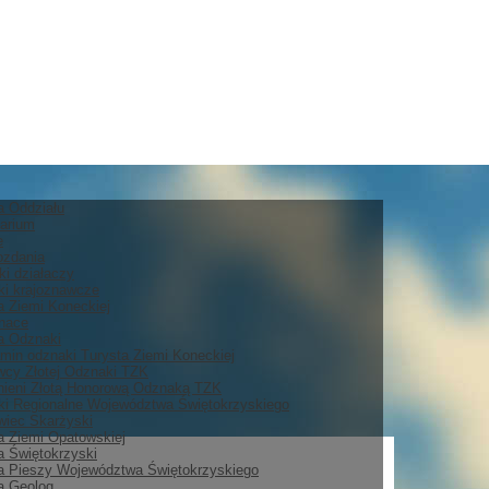
ia Oddziału
arium
e
ozdania
ki działaczy
i krajoznawcze
a Ziemi Koneckiej
nace
ia Odznaki
min odznaki Turysta Ziemi Koneckiej
cy Złotej Odznaki TZK
ieni Złotą Honorową Odznaką TZK
i Regionalne Województwa Świętokrzyskiego
iec Skarżyski
a Ziemi Opatowskiej
a Świętokrzyski
a Pieszy Województwa Świętokrzyskiego
a Geolog