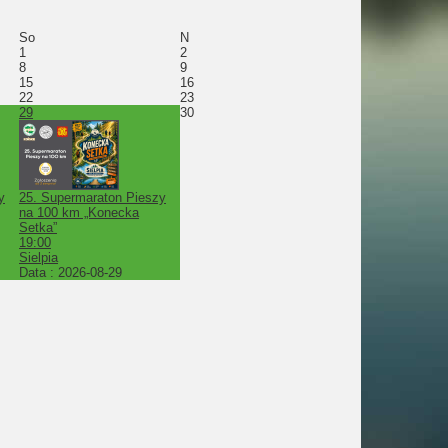
So
N
1
2
8
9
15
16
22
23
29
30
y
25. Supermaraton Pieszy
na 100 km „Konecka
Setka”
19:00
Sielpia
Data :
2026-08-29