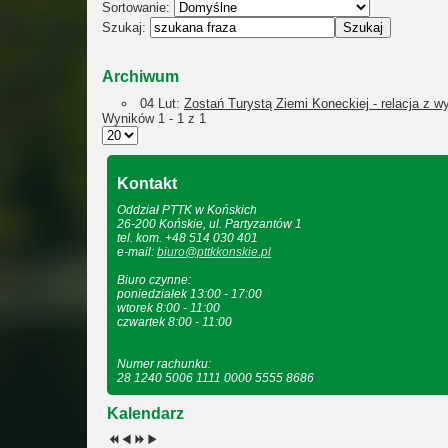
Sortowanie:
Szukaj:
Archiwum
04 Lut:
Zostań Turystą Ziemi Koneckiej - relacja z 
Wyników 1 - 1 z 1
Kontakt
Oddział PTTK w Końskich
26-200 Końskie, ul. Partyzantów 1
tel. kom. +48 514 030 401
e-mail:
biuro@pttkkonskie.pl
Biuro czynne:
poniedziałek 13:00 - 17:00
wtorek 8:00 - 11:00
czwartek 8:00 - 11:00
Numer rachunku:
28 1240 5006 1111 0000 5555 8686
Kalendarz