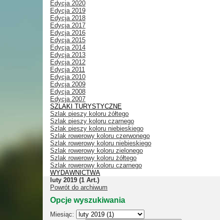
Edycja 2020
Edycja 2019
Edycja 2018
Edycja 2017
Edycja 2016
Edycja 2015
Edycja 2014
Edycja 2013
Edycja 2012
Edycja 2011
Edycja 2010
Edycja 2009
Edycja 2008
Edycja 2007
SZLAKI TURYSTYCZNE
Szlak pieszy koloru żółtego
Szlak pieszy koloru czarnego
Szlak pieszy koloru niebieskiego
Szlak rowerowy koloru czerwonego
Szlak rowerowy koloru niebieskiego
Szlak rowerowy koloru zielonego
Szlak rowerowy koloru żółtego
Szlak rowerowy koloru czarnego
WYDAWNICTWA
luty 2019
(1 Art.)
Powrót do archiwum
Opcje wyszukiwania
Miesiąc: