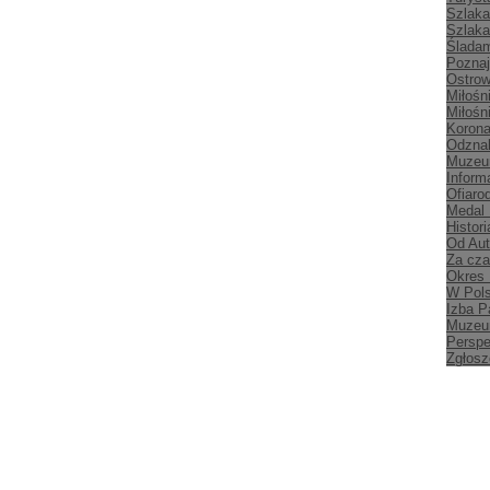
Szlaka
Szlaka
Śladam
Poznaj
Ostrow
Miłośn
Miłośn
Korona
Odznak
Muzeu
Inform
Ofiaro
Medal
Histori
Od Aut
Za cz
Okres
W Pol
Izba P
Muzeu
Persp
Zgłosz