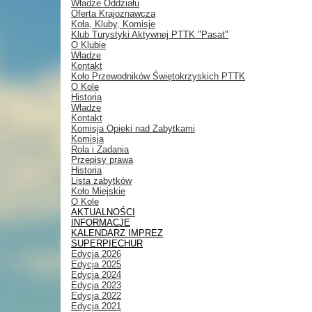
Władze Oddziału
Oferta Krajoznawcza
Koła, Kluby, Komisje
Klub Turystyki Aktywnej PTTK "Pasat"
O Klubie
Władze
Kontakt
Koło Przewodników Świętokrzyskich PTTK
O Kole
Historia
Władze
Kontakt
Komisja Opieki nad Zabytkami
Komisja
Rola i Zadania
Przepisy prawa
Historia
Lista zabytków
Koło Miejskie
O Kole
AKTUALNOŚCI
INFORMACJE
KALENDARZ IMPREZ
SUPERPIECHUR
Edycja 2026
Edycja 2025
Edycja 2024
Edycja 2023
Edycja 2022
Edycja 2021