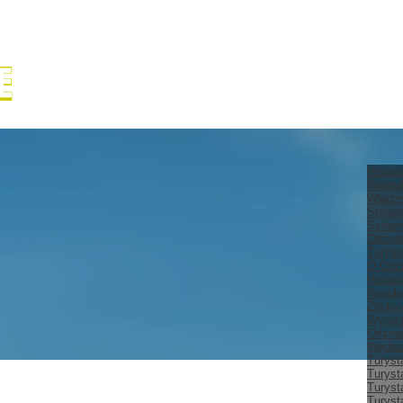
Histor
Kalend
Władz
Spraw
Sylwet
Odznak
Turyst
O Odz
Histor
Regula
Zdobyw
Wyróżn
Odznak
Wędrow
Turyst
Turyst
Turyst
Turyst