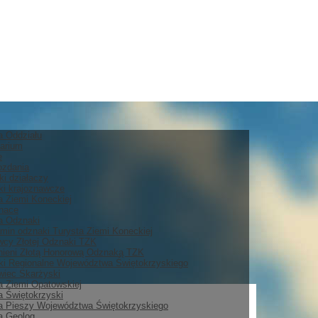
ia Oddziału
arium
e
ozdania
ki działaczy
i krajoznawcze
a Ziemi Koneckiej
nace
ia Odznaki
min odznaki Turysta Ziemi Koneckiej
cy Złotej Odznaki TZK
ieni Złotą Honorową Odznaką TZK
i Regionalne Województwa Świętokrzyskiego
iec Skarżyski
a Ziemi Opatowskiej
a Świętokrzyski
a Pieszy Województwa Świętokrzyskiego
a Geolog