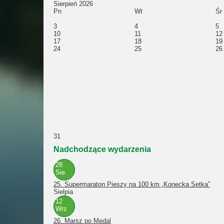
Sierpień 2026
Pn
Wt
Śr
3
4
5
10
11
12
17
18
19
24
25
26
31
Nadchodzące wydarzenia
28
Sie
25. Supermaraton Pieszy na 100 km „Konecka Setka”
Sielpia
12
Wrz
26. Marsz po Medal