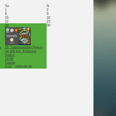
So
N
1
2
8
9
15
16
22
23
29
30
y
25. Supermaraton Pieszy
na 100 km „Konecka
Setka”
19:00
Sielpia
Data :
2026-08-29