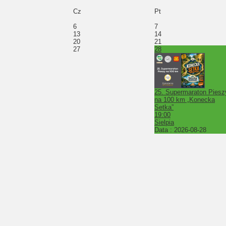
Cz
Pt
6
7
13
14
20
21
27
28
25. Supermaraton Piesz
na 100 km „Konecka
Setka”
19:00
Sielpia
Data :
2026-08-28