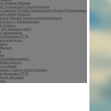
mi Świętego Mikołaja
mi Tysiąclecia Po Ziemi Kieleckiej
i Zabytków Techniki Staropolskiego Okręgu Przemysłowego
emy Ziemię Kielecką
iecka Odznaka Turystyczno-Krajoznawcza
ik Puszczy Świętokrzyskiej
ik Ponidzia
 Gór Świętokrzyskich
i ogólnopolskie
m Regionalne PTTK
acje praktyczne
dawcy
 Muzeum
a
ora
asów Małachowskich
 Międzywojenny
sce Ludowej
amięci i Tradycji Ziemi Koneckiej
m Regionalne PTTK
ektywy Muzealne
enia