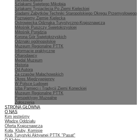
Szlakami Świętego Mikołaja
Szlakami Tysiąclecia Po Ziemi Kieleckiej
Śladami Zabytków Techniki Staropolskiego Okręgu Przemysłowego
Poznajemy Ziemię Kielecką
Ostrowiecka Odznaka Turystyczno-Krajoznawcza
Miłośnik Puszczy Świętokrzyskiej
Miłośnik Ponidzia
Korona Gór Świętokrzyskich
Odznaki ogólnopolskie
Muzeum Regionalne PTTK
Informacje praktyczne
Ofiarodawcy
Medal Muzeum
Historia
Od Autora
Za czasów Małachowskich
Okres Międzywojenny
W Polsce Ludowej
Izba Pamięci i Tradycji Ziemi Koneckiej
Muzeum Regionalne PTTK
Perspektywy Muzealne
Zgłoszenia
STRONA GŁÓWNA
O NAS
Kim jesteśmy
Władze Oddziału
Oferta Krajoznawcza
Koła, Kluby, Komisje
Klub Turystyki Aktywnej PTTK "Pasat"
O Klubie