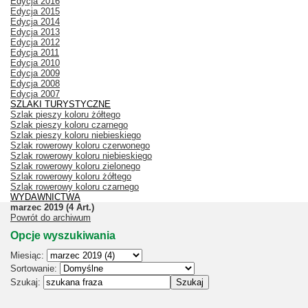
Edycja 2016
Edycja 2015
Edycja 2014
Edycja 2013
Edycja 2012
Edycja 2011
Edycja 2010
Edycja 2009
Edycja 2008
Edycja 2007
SZLAKI TURYSTYCZNE
Szlak pieszy koloru żółtego
Szlak pieszy koloru czarnego
Szlak pieszy koloru niebieskiego
Szlak rowerowy koloru czerwonego
Szlak rowerowy koloru niebieskiego
Szlak rowerowy koloru zielonego
Szlak rowerowy koloru żółtego
Szlak rowerowy koloru czarnego
WYDAWNICTWA
marzec 2019
(4 Art.)
Powrót do archiwum
Opcje wyszukiwania
Miesiąc:
Sortowanie:
Szukaj: