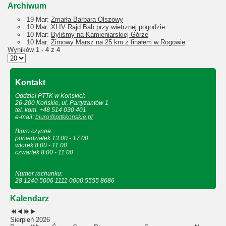
Archiwum
19 Mar:
Zmarła Barbara Olszowy
10 Mar:
XLIV Rajd Bab przy wietrznej pogodzie
10 Mar:
Byliśmy na Kamieniarskiej Górze
10 Mar:
Zimowy Marsz na 25 km z finałem w Rogowie
Wyników 1 - 4 z 4
Kontakt
Oddział PTTK w Końskich
26-200 Końskie, ul. Partyzantów 1
tel. kom. +48 514 030 401
e-mail:
biuro@pttkkonskie.pl
Biuro czynne:
poniedziałek 13:00 - 17:00
wtorek 8:00 - 11:00
czwartek 8:00 - 11:00
Numer rachunku:
28 1240 5006 1111 0000 5555 8686
Kalendarz
Sierpień 2026