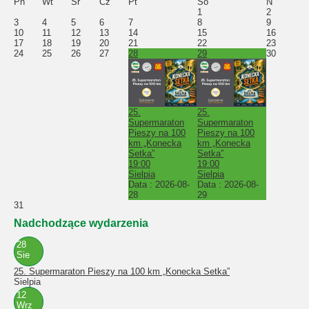
Pn
Wt
Śr
Cz
Pt
So
N
1
2
3
4
5
6
7
8
9
10
11
12
13
14
15
16
17
18
19
20
21
22
23
24
25
26
27
28
29
30
25.
25.
Supermaraton
Supermaraton
Pieszy na 100
Pieszy na 100
km „Konecka
km „Konecka
Setka”
Setka”
19:00
19:00
Sielpia
Sielpia
Data :
2026-08-
Data :
2026-08-
28
29
31
Nadchodzące wydarzenia
28
Sie
25. Supermaraton Pieszy na 100 km „Konecka Setka”
Sielpia
12
Wrz