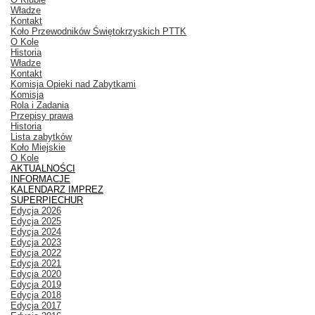
Władze
Kontakt
Koło Przewodników Świętokrzyskich PTTK
O Kole
Historia
Władze
Kontakt
Komisja Opieki nad Zabytkami
Komisja
Rola i Zadania
Przepisy prawa
Historia
Lista zabytków
Koło Miejskie
O Kole
AKTUALNOŚCI
INFORMACJE
KALENDARZ IMPREZ
SUPERPIECHUR
Edycja 2026
Edycja 2025
Edycja 2024
Edycja 2023
Edycja 2022
Edycja 2021
Edycja 2020
Edycja 2019
Edycja 2018
Edycja 2017