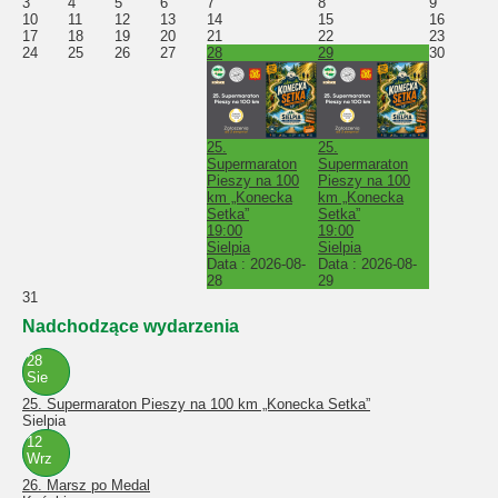
3
4
5
6
7
8
9
10
11
12
13
14
15
16
17
18
19
20
21
22
23
24
25
26
27
28
29
30
25.
25.
Supermaraton
Supermaraton
Pieszy na 100
Pieszy na 100
km „Konecka
km „Konecka
Setka”
Setka”
19:00
19:00
Sielpia
Sielpia
Data :
2026-08-
Data :
2026-08-
28
29
31
Nadchodzące wydarzenia
28
Sie
25. Supermaraton Pieszy na 100 km „Konecka Setka”
Sielpia
12
Wrz
26. Marsz po Medal