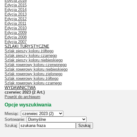
Edycja 2016
Edycja 2015
Edycja 2014
Edycja 2013
Edycja 2012
Edycja 2011
Edycja 2010
Edycja 2009
Edycja 2008
Edycja 2007
SZLAKI TURYSTYCZNE
Szlak pieszy koloru żółtego
Szlak pieszy koloru czarnego
Szlak pieszy koloru niebieskiego
Szlak rowerowy koloru czerwonego
Szlak rowerowy koloru niebieskiego
Szlak rowerowy koloru zielonego
Szlak rowerowy koloru żółtego
Szlak rowerowy koloru czarnego
WYDAWNICTWA
czerwiec 2023
(2 Art.)
Powrót do archiwum
Opcje wyszukiwania
Miesiąc:
Sortowanie:
Szukaj: