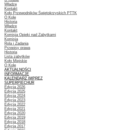
Władze
Kontakt
Koło Przewodników Świętokrzyskich PTTK
O Kole
Historia
Władze
Kontakt
Komisja Opieki nad Zabytkami
Komisja
Rola i Zadania
Przepisy prawa
Historia
Lista zabytków
Koło Miejskie
O Kole
AKTUALNOŚCI
INFORMACJE
KALENDARZ IMPREZ
SUPERPIECHUR
Edycja 2026
Edycja 2025
Edycja 2024
Edycja 2023
Edycja 2022
Edycja 2021
Edycja 2020
Edycja 2019
Edycja 2018
Edycja 2017