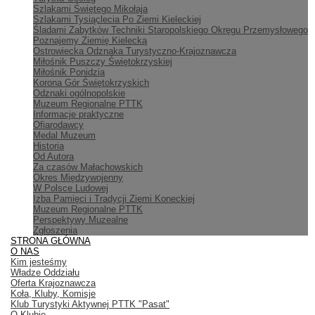
Szlakami Świętego Mikołaja
Szlakami Tysiąclecia Po Ziemi Kieleckiej
Śladami Zabytków Techniki Staropolskiego Okręgu Przemysłowego
Poznajemy Ziemię Kielecką
Ostrowiecka Odznaka Turystyczno-Krajoznawcza
Miłośnik Puszczy Świętokrzyskiej
Miłośnik Ponidzia
Korona Gór Świętokrzyskich
Odznaki ogólnopolskie
Muzeum Regionalne PTTK
Informacje praktyczne
Ofiarodawcy
Medal Muzeum
Historia
Od Autora
Za czasów Małachowskich
Okres Międzywojenny
W Polsce Ludowej
Izba Pamięci i Tradycji Ziemi Koneckiej
Muzeum Regionalne PTTK
Perspektywy Muzealne
Zgłoszenia
STRONA GŁÓWNA
O NAS
Kim jesteśmy
Władze Oddziału
Oferta Krajoznawcza
Koła, Kluby, Komisje
Klub Turystyki Aktywnej PTTK "Pasat"
O Klubie