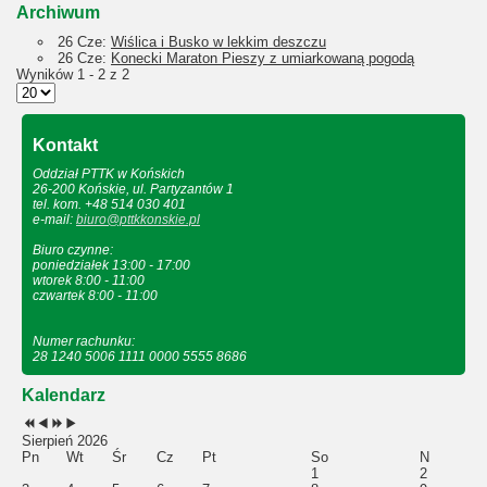
Archiwum
26 Cze:
Wiślica i Busko w lekkim deszczu
26 Cze:
Konecki Maraton Pieszy z umiarkowaną pogodą
Wyników 1 - 2 z 2
Kontakt
Oddział PTTK w Końskich
26-200 Końskie, ul. Partyzantów 1
tel. kom. +48 514 030 401
e-mail:
biuro@pttkkonskie.pl
Biuro czynne:
poniedziałek 13:00 - 17:00
wtorek 8:00 - 11:00
czwartek 8:00 - 11:00
Numer rachunku:
28 1240 5006 1111 0000 5555 8686
Kalendarz
Sierpień 2026
Pn
Wt
Śr
Cz
Pt
So
N
1
2