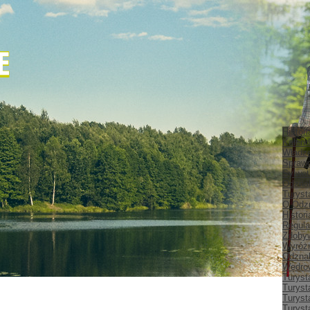
Histor
Kalend
Władz
Spraw
Sylwet
Odznak
Turyst
O Odz
Histor
Regula
Zdobyw
Wyróżn
Odznak
Wędrow
Turyst
Turyst
Turyst
Turyst