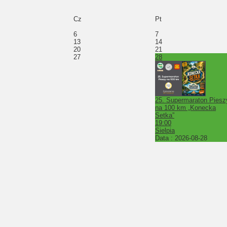
Cz
Pt
6
7
13
14
20
21
27
28
25. Supermaraton Piesz
na 100 km „Konecka
Setka”
19:00
Sielpia
Data :
2026-08-28