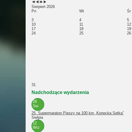
Sierpień 2026
Pn
Wt
Śr
3
4
5
10
11
12
17
18
19
24
25
26
31
Nadchodzące wydarzenia
28
Sie
25. Supermaraton Pieszy na 100 km „Konecka Setka”
Sielpia
12
Wrz