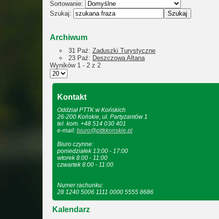
Sortowanie:
Szukaj:
Archiwum
31 Paź:
Zaduszki Turystyczne
23 Paź:
Deszczowa Altana
Wyników 1 - 2 z 2
Kontakt
Oddział PTTK w Końskich
26-200 Końskie, ul. Partyzantów 1
tel. kom. +48 514 030 401
e-mail:
biuro@pttkkonskie.pl
Biuro czynne:
poniedziałek 13:00 - 17:00
wtorek 8:00 - 11:00
czwartek 8:00 - 11:00
Numer rachunku:
28 1240 5006 1111 0000 5555 8686
Kalendarz