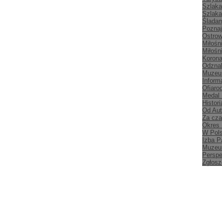
Szlaka
Szlaka
Śladam
Poznaj
Ostrow
Miłośn
Miłośn
Korona
Odznak
Muzeu
Inform
Ofiaro
Medal
Histori
Od Aut
Za cz
Okres
W Pol
Izba P
Muzeu
Persp
Zgłosz