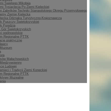
mi Świętego Mikołaja
mi Tysiąclecia Po Ziemi Kieleckiej
i Zabytków Techniki Staropolskiego Okręgu Przemysłowego
emy Ziemię Kielecką
iecka Odznaka Turystyczno-Krajoznawcza
ik Puszczy Świętokrzyskiej
ik Ponidzia
 Gór Świętokrzyskich
i ogólnopolskie
m Regionalne PTTK
acje praktyczne
dawcy
 Muzeum
a
ora
asów Małachowskich
 Międzywojenny
sce Ludowej
amięci i Tradycji Ziemi Koneckiej
m Regionalne PTTK
ektywy Muzealne
enia