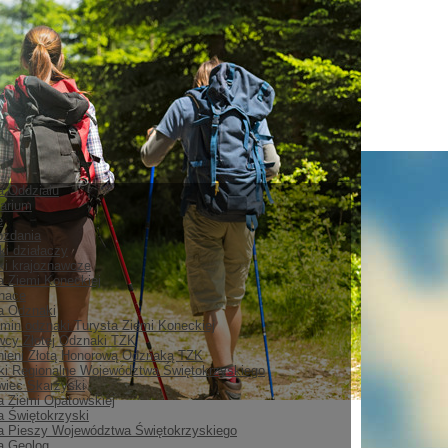
ia Oddziału
arium
e
ozdania
ki działaczy
i krajoznawcze
a Ziemi Koneckiej
nace
ia Odznaki
min odznaki Turysta Ziemi Koneckiej
cy Złotej Odznaki TZK
ieni Złotą Honorową Odznaką TZK
i Regionalne Województwa Świętokrzyskiego
iec Skarżyski
a Ziemi Opatowskiej
a Świętokrzyski
a Pieszy Województwa Świętokrzyskiego
a Geolog