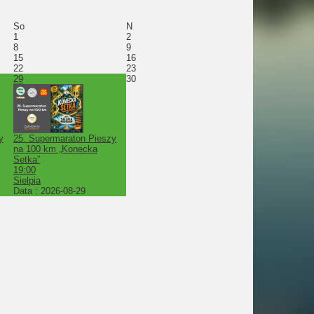
So
N
1
2
8
9
15
16
22
23
29
30
y
25. Supermaraton Pieszy
na 100 km „Konecka
Setka”
19:00
Sielpia
Data :
2026-08-29