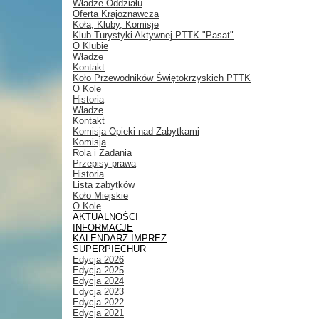
Władze Oddziału
Oferta Krajoznawcza
Koła, Kluby, Komisje
Klub Turystyki Aktywnej PTTK "Pasat"
O Klubie
Władze
Kontakt
Koło Przewodników Świętokrzyskich PTTK
O Kole
Historia
Władze
Kontakt
Komisja Opieki nad Zabytkami
Komisja
Rola i Zadania
Przepisy prawa
Historia
Lista zabytków
Koło Miejskie
O Kole
AKTUALNOŚCI
INFORMACJE
KALENDARZ IMPREZ
SUPERPIECHUR
Edycja 2026
Edycja 2025
Edycja 2024
Edycja 2023
Edycja 2022
Edycja 2021