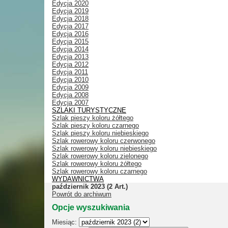
Edycja 2020
Edycja 2019
Edycja 2018
Edycja 2017
Edycja 2016
Edycja 2015
Edycja 2014
Edycja 2013
Edycja 2012
Edycja 2011
Edycja 2010
Edycja 2009
Edycja 2008
Edycja 2007
SZLAKI TURYSTYCZNE
Szlak pieszy koloru żółtego
Szlak pieszy koloru czarnego
Szlak pieszy koloru niebieskiego
Szlak rowerowy koloru czerwonego
Szlak rowerowy koloru niebieskiego
Szlak rowerowy koloru zielonego
Szlak rowerowy koloru żółtego
Szlak rowerowy koloru czarnego
WYDAWNICTWA
październik 2023
(2 Art.)
Powrót do archiwum
Opcje wyszukiwania
Miesiąc: