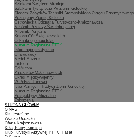
Szlakami Świętego Mikołaja
Szlakami Tysiąclecia Po Ziemi Kieleckiej
Śladami Zabytków Techniki Staropolskiego Okręgu Przemysłowego
Poznajemy Ziemię Kielecką
Ostrowiecka Odznaka Turystyczno-Krajoznawcza
Miłośnik Puszczy Świętokrzyskiej
Miłośnik Ponidzia
Korona Gór Świętokrzyskich
Odznaki ogólnopolskie
Muzeum Regionalne PTTK
Informacje praktyczne
Ofiarodawcy
Medal Muzeum
Historia
Od Autora
Za czasów Małachowskich
Okres Międzywojenny
W Polsce Ludowej
Izba Pamięci i Tradycji Ziemi Koneckiej
Muzeum Regionalne PTTK
Perspektywy Muzealne
Zgłoszenia
STRONA GŁÓWNA
O NAS
Kim jesteśmy
Władze Oddziału
Oferta Krajoznawcza
Koła, Kluby, Komisje
Klub Turystyki Aktywnej PTTK "Pasat"
O Klubie