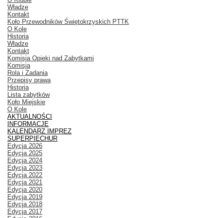
Władze
Kontakt
Koło Przewodników Świętokrzyskich PTTK
O Kole
Historia
Władze
Kontakt
Komisja Opieki nad Zabytkami
Komisja
Rola i Zadania
Przepisy prawa
Historia
Lista zabytków
Koło Miejskie
O Kole
AKTUALNOŚCI
INFORMACJE
KALENDARZ IMPREZ
SUPERPIECHUR
Edycja 2026
Edycja 2025
Edycja 2024
Edycja 2023
Edycja 2022
Edycja 2021
Edycja 2020
Edycja 2019
Edycja 2018
Edycja 2017