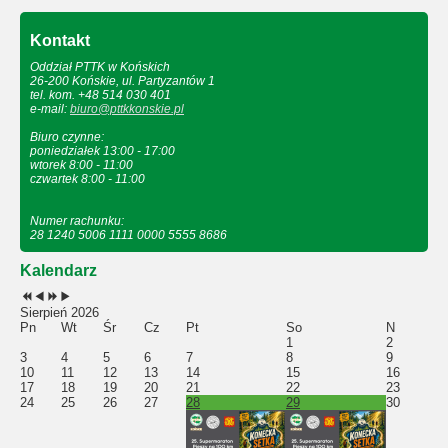
Kontakt
Oddział PTTK w Końskich
26-200 Końskie, ul. Partyzantów 1
tel. kom. +48 514 030 401
e-mail:
biuro@pttkkonskie.pl
Biuro czynne:
poniedziałek 13:00 - 17:00
wtorek 8:00 - 11:00
czwartek 8:00 - 11:00
Numer rachunku:
28 1240 5006 1111 0000 5555 8686
Kalendarz
Sierpień 2026
Pn
Wt
Śr
Cz
Pt
So
N
1
2
3
4
5
6
7
8
9
10
11
12
13
14
15
16
17
18
19
20
21
22
23
24
25
26
27
28
29
30