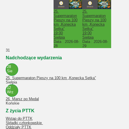
25.
25.
Supermaraton
Supermaraton
Pieszy na 100
Pieszy na 100
km „Konecka
km „Konecka
Setka”
Setka”
19:00
19:00
Sielpia
Sielpia
Data :
2026-08-
Data :
2026-08-
28
29
31
Nadchodzące wydarzenia
28
Sie
25. Supermaraton Pieszy na 100 km „Konecka Setka”
Sielpia
12
Wrz
26. Marsz po Medal
Końskie
Z życia PTTK
Wstąp do PTTK
Składki członkowskie
Oddziały PTTK