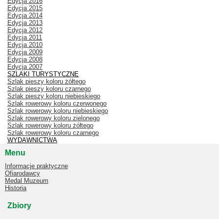
Edycja 2016
Edycja 2015
Edycja 2014
Edycja 2013
Edycja 2012
Edycja 2011
Edycja 2010
Edycja 2009
Edycja 2008
Edycja 2007
SZLAKI TURYSTYCZNE
Szlak pieszy koloru żółtego
Szlak pieszy koloru czarnego
Szlak pieszy koloru niebieskiego
Szlak rowerowy koloru czerwonego
Szlak rowerowy koloru niebieskiego
Szlak rowerowy koloru zielonego
Szlak rowerowy koloru żółtego
Szlak rowerowy koloru czarnego
WYDAWNICTWA
Menu
Informacje praktyczne
Ofiarodawcy
Medal Muzeum
Historia
Zbiory